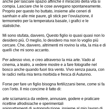
anche per lasciare spazio affinchè il miracolo della vita si
compia. Lasciare che le cose avvegano spontaneamente.
Proprio per questo ho buttato, insieme alle ceneri di
samhain e alle mie paure, gli stick per l'ovulazione, il
termometro per la temperatura basale, i grafici e le
statistiche.
Mi sono stufata, davvero, Questo figlio io quasi quasi non lo
desidero più. O meglio, lo desidero ma non lo voglio più
cercare. Che, davvero, altrimenti mi rovino la vita, la mia e di
quelli che mi sono accanto.
Per adesso vivo, e creo attraverso la mia arte. Vado al
cinema, a teatro, a vedere mostre e a fare fotografie nel
bosco anche quando fuori tira vento. Vivo senza paura, con
le radici nella mia terra morbida e fresca di Autunno.
Forse per fare un figlio bisogna fertilizzarsi bene, come si fa
con l'orto. Il mio concime è fatto di:
arte sciamanica da vedere, annusare, godere e praticare
ricettine afrodisiache e sperimentali
spignattamenti di autoproduzione, insieme al mio lavoro di