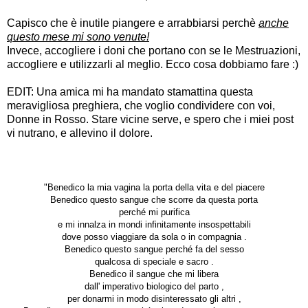
Capisco che è inutile piangere e arrabbiarsi perchè
anche
questo mese mi sono venute!
Invece, accogliere i doni che portano con se le Mestruazioni,
accogliere e utilizzarli al meglio. Ecco cosa dobbiamo fare :)
EDIT: Una amica mi ha mandato stamattina questa
meravigliosa preghiera, che voglio condividere con voi,
Donne in Rosso. Stare vicine serve, e spero che i miei post
vi nutrano, e allevino il dolore.
"Benedico la mia vagina la porta della vita e del piacere
Benedico questo sangue che scorre da questa porta
perché mi purifica
e mi innalza in mondi infinitamente insospettabili
dove posso viaggiare da sola o in compagnia .
Benedico questo
sangue perché fa del sesso
qualcosa di speciale e sacro .
Benedico il sangue che mi libera
dall' imperativo biologico del parto ,
per donarmi in modo disinteressato gli altri ,