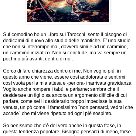
Sul comodino ho un Libro sui Tarocchi, sento il bisogno di
dedicarmi di nuovo allo studio delle mantiche. E' uno studio
che non si interrompe mai, davvero simile ad un cammino,
un cammino iniziatico. Non si conclude, ma va sempre un
pochino più avanti, dentro di noi.
Cerco di fare chiarezza dentro di me. Non voglio più, in
questo anno che viene, essere così addolorata e sentirmi
così vuota per la mia attesa e -per ora- inarrivata gravidanza.
Voglio anche rompere i tabù, e parlarne; sembra che il
desiderare un figlio sa ancora un argomento difficile di cui
parlare, come sei il desiderarlo troppo impedisse la sua
venuta, un pò come il famosissimo "non pensarci, vedrai che
accade" che mi viene ripetuto ad ogni piè sospinto.
So benissimo che c'è del vero anche in questa frase, in
questa tendenza popolare. Bisogna pensarci di meno, forse