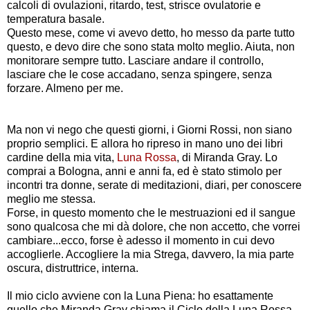
calcoli di ovulazioni, ritardo, test, strisce ovulatorie e
temperatura basale.
Questo mese, come vi avevo detto, ho messo da parte tutto
questo, e devo dire che sono stata molto meglio. Aiuta, non
monitorare sempre tutto. Lasciare andare il controllo,
lasciare che le cose accadano, senza spingere, senza
forzare. Almeno per me.
Ma non vi nego che questi giorni, i Giorni Rossi, non siano
proprio semplici. E allora ho ripreso in mano uno dei libri
cardine della mia vita,
Luna Rossa
, di Miranda Gray. Lo
comprai a Bologna, anni e anni fa, ed è stato stimolo per
incontri tra donne, serate di meditazioni, diari, per conoscere
meglio me stessa.
Forse, in questo momento che le mestruazioni ed il sangue
sono qualcosa che mi dà dolore, che non accetto, che vorrei
cambiare...ecco, forse è adesso il momento in cui devo
accoglierle. Accogliere la mia Strega, davvero, la mia parte
oscura, distruttrice, interna.
Il mio ciclo avviene con la Luna Piena: ho esattamente
quello che Miranda Gray chiama il Ciclo della Luna Rossa.