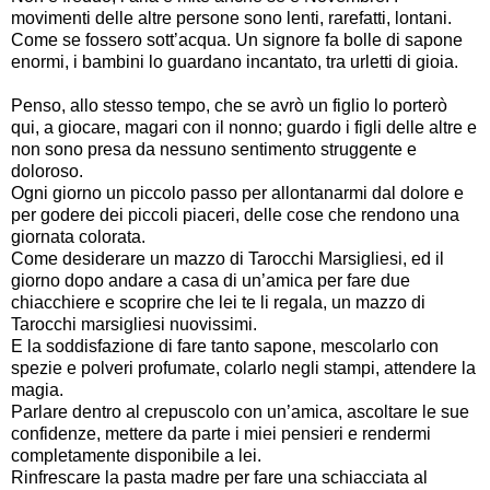
movimenti delle altre persone sono lenti, rarefatti, lontani.
Come se fossero sott’acqua. Un signore fa bolle di sapone
enormi, i bambini lo guardano incantato, tra urletti di gioia.
Penso, allo stesso tempo, che se avrò un figlio lo porterò
qui, a giocare, magari con il nonno; guardo i figli delle altre e
non sono presa da nessuno sentimento struggente e
doloroso.
Ogni giorno un piccolo passo per allontanarmi dal dolore e
per godere dei piccoli piaceri, delle cose che rendono una
giornata colorata.
Come desiderare un mazzo di Tarocchi Marsigliesi, ed il
giorno dopo andare a casa di un’amica per fare due
chiacchiere e scoprire che lei te li regala, un mazzo di
Tarocchi marsigliesi nuovissimi.
E la soddisfazione di fare tanto sapone, mescolarlo con
spezie e polveri profumate, colarlo negli stampi, attendere la
magia.
Parlare dentro al crepuscolo con un’amica, ascoltare le sue
confidenze, mettere da parte i miei pensieri e rendermi
completamente disponibile a lei.
Rinfrescare la pasta madre per fare una schiacciata al