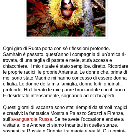
Ogni giro di Ruota porta con sè riflessioni profonde.
Samhain è passato, quest'anno i compagnia di un'amica ri-
trovata, di una teglia di patate e mele, stufa accesa e
chiacchiere. Il mio rituale è stato semplice, diretto. Ricordare
le proprie radici, le proprie Antenate. Le donne che, prima di
me, sono state Madri e mi hanno concesso di essere donna
e figlia. Le donne della mia famiglia, donne forti, originali,
profonde. Ho liberato le mie paure bruciandole con il fuoco.
E desiderato intensamente, sognando ad occhi aperti.
Questi giorni di vacanza sono stati riempiti da stimoli magici
e creativi: la fantastica Mostra a Palazzo Strozzi a Firenze,
sull
'avanguardia Russa
. Se ne avete l'occasione andate a
visitarla, io e Andrea ci siamo incantati in quelle stanze,
sospesi tra Russia e Oriente, tra magia e realtà. Gli uomini-