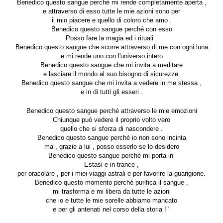
Benedico questo sangue perché mi rende completamente aperta ,
e attraverso di esso tutte le mie azioni sono per
il mio piacere e quello di coloro che amo .
Benedico questo sangue perché con esso
Posso fare la magia ed i rituali .
Benedico questo sangue che scorre attraverso di me con ogni luna
e mi rende uno con l'universo intero
Benedico questo sangue che mi invita a meditare
e lasciare il mondo al suo bisogno di sicurezze.
Benedico questo sangue che mi invita a vedere in me stessa ,
e in di tutti gli esseri .
Benedico questo sangue perché attraverso le mie emozioni
Chiunque può vedere il proprio volto vero
quello che si sforza di nascondere .
Benedico questo sangue perché io non sono incinta
ma , grazie a lui , posso esserlo se lo desidero
Benedico questo sangue perché mi porta in
Estasi e in trance ,
per oracolare , per i miei viaggi astrali e per favorire la guarigione.
Benedico questo momento perché purifica il sangue ,
mi trasforma e mi libera da tutte le azioni
che io e tutte le mie sorelle abbiamo mancato
e per gli antenati nel corso della storia ! "